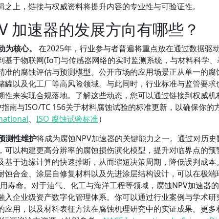
辑之上，链接与权威资料将提升内容的专业性与可验证性。
NPV 加速器的发展方向有哪些？
动为核心。
在2025年，行业参与者普遍将重点放在通过数据驱
基于物联网(IoT)与传感器网络的实时监测系统，与材料科学、
精准的腐蚀评估与预测模型。公开市场的应用场景正从单一的腐
储罐以及化工厂等高风险领域。与此同时，行业标准与监管要求
溯性来实现合规落地。了解这些动态，您可以通过链接到权威机
指南与ISO/TC 156关于材料腐蚀试验的标准更新，以确保你的
national
、
ISO 腐蚀试验标准
）
预测性维护
将成为腐蚀NPV加速器的关键能力之一。通过对历史
，可以构建更高分辨率的腐蚀损伤演化模型，提升对临界点的预
及基于边缘计算的快速推断，从而缩短决策周期，降低误判成本
耐蚀合金、涂层自修复材料以及先进涂层结构设计，可以在极端
用寿命。对于油气、化工与海洋工程等领域，腐蚀NPV加速器
融入企业级资产数字化管理体系。你可以通过行业案例与学术研
的应用，以及材料表征方法在腐蚀机理研究中的实证成果。更多