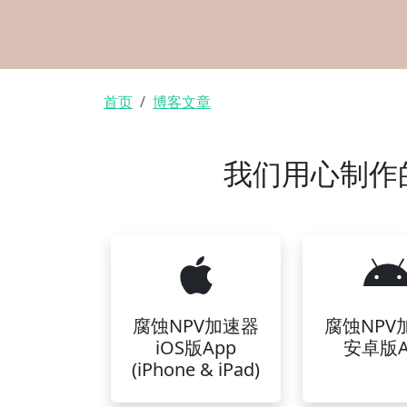
面包屑
首页
博客文章
我们用心制作
腐蚀NPV加速器
腐蚀NPV
iOS版App
安卓版A
(iPhone & iPad)