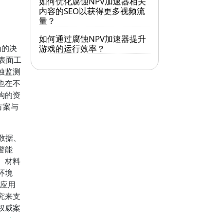
如何优化腐蚀NPV加速器相关
内容的SEO以获得更多视频流
量？
如何通过腐蚀NPV加速器提升
动的决
游戏的运行效率？
表面工
蚀监测
也在不
构的资
方案与
数据、
警能
。材料
环境
的应用
究来支
权威案