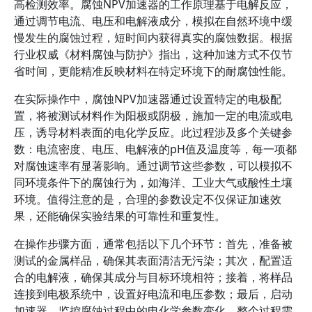
高检测效率。腐蚀NPV加速器的工作原理基于电解反应，
通过调节电流、电压和电解液成分，模拟在自然环境中缓
慢发生的腐蚀过程，短时间内获得真实的腐蚀数据。根据
行业权威《材料腐蚀与防护》指出，这种加速方式不仅节
省时间，更能精准反映材料在特定环境下的耐腐蚀性能。
在实际操作中，腐蚀NPV加速器通过设置特定的电极配
置，将被测试材料作为阳极或阴极，施加一定的电流或电
压，诱导材料表面的电化学反应。此过程涉及多个关键参
数：电流密度、电压、电解液的pH值及温度等，每一项都
对腐蚀速率有显著影响。通过调节这些参数，可以模拟不
同环境条件下的腐蚀行为，如海洋、工业大气或酸性土壤
环境。值得注意的是，合理的参数设定不仅保证加速效
果，还能确保实验结果的可靠性和重复性。
在操作步骤方面，通常包括以下几个环节：首先，准备被
测试的金属样品，确保其表面清洁无污染；其次，配置适
合的电解液，确保其成分与目标环境相符；接着，将样品
连接到电极系统中，设置好电流和电压参数；最后，启动
加速器，监控腐蚀过程中的电化学参数变化。整个过程需