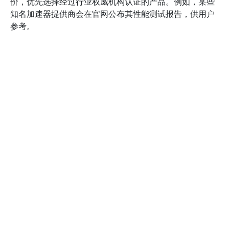
价，优先选择经过行业权威机构认证的产品。例如，某些
知名加速器提供商会在官网公布其性能测试报告，供用户
参考。
为了确保软件的持续稳定运行，建议关注软件的更新频率
和技术支持情况。频繁的更新意味着开发团队对软件持续
优化，及时修复已知漏洞和性能瓶颈。同时，优质的技术
支持可以帮助您在遇到问题时获得专业帮助，避免长时间
的停机和数据损失。可以通过查阅官方FAQ、用户社区或
联系客服，了解其售后服务的响应速度和专业水平。此
外，考虑软件的资源占用情况，避免因占用过多系统资源
而影响其他应用程序的正常运行。
在实际选择过程中，建议您结合自身需求，制定一份详细
的安全与性能评估清单。通过对比不同产品的安全措施、
性能表现及用户反馈，选出最适合自己使用环境的腐蚀
NPV加速器。确保所选软件不仅能提升效率，还能保障数
据安全和系统稳定，从而实现高效、可靠的工作体验。详
细的评估和合理的选择标准，将帮助您在激烈的市场竞争
中找到最优方案。参考行业权威报告和用户评价，可以大