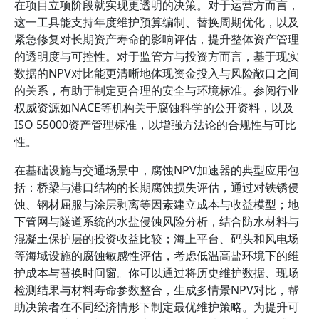
在项目立项阶段就实现更透明的决策。对于运营方而言，
这一工具能支持年度维护预算编制、替换周期优化，以及
紧急修复对长期资产寿命的影响评估，提升整体资产管理
的透明度与可控性。对于监管方与投资方而言，基于现实
数据的NPV对比能更清晰地体现资金投入与风险敞口之间
的关系，有助于制定更合理的安全与环境标准。参阅行业
权威资源如NACE等机构关于腐蚀科学的公开资料，以及
ISO 55000资产管理标准，以增强方法论的合规性与可比
性。
在基础设施与交通场景中，腐蚀NPV加速器的典型应用包
括：桥梁与港口结构的长期腐蚀损失评估，通过对铁锈侵
蚀、钢材屈服与涂层剥离等因素建立成本与收益模型；地
下管网与隧道系统的水盐侵蚀风险分析，结合防水材料与
混凝土保护层的投资收益比较；海上平台、码头和风电场
等海域设施的腐蚀敏感性评估，考虑低温高盐环境下的维
护成本与替换时间窗。你可以通过将历史维护数据、现场
检测结果与材料寿命参数整合，生成多情景NPV对比，帮
助决策者在不同经济情形下制定最优维护策略。为提升可