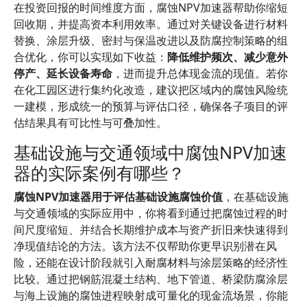
在投资回报的时间维度方面，腐蚀NPV加速器帮助你缩短
回收期，并提高资本利用效率。通过对关键设备进行材料
替换、涂层升级、密封与保温改进以及防腐控制策略的组
合优化，你可以实现如下收益：
降低维护频次、减少意外
停产、延长设备寿命
，进而提升总体现金流的现值。若你
在化工园区进行集约化改造，建议把区域内的腐蚀风险统
一建模，形成统一的预算与评估口径，确保各子项目的评
估结果具有可比性与可叠加性。
基础设施与交通领域中腐蚀NPV加速
器的实际案例有哪些？
腐蚀NPV加速器用于评估基础设施腐蚀价值
，在基础设施
与交通领域的实际应用中，你将看到通过把腐蚀过程的时
间尺度缩短、并结合长期维护成本与资产折旧来快速得到
净现值结论的方法。该方法不仅帮助你更早识别潜在风
险，还能在设计阶段就引入耐腐材料与涂层策略的经济性
比较。通过把钢筋混凝土结构、地下管道、桥梁防腐涂层
与海上设施的腐蚀进程映射成可量化的现金流场景，你能